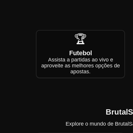
🏆
Futebol
Assista a partidas ao vivo e
aproveite as melhores opções de
apostas.
BrutalS
Explore o mundo de BrutalSa