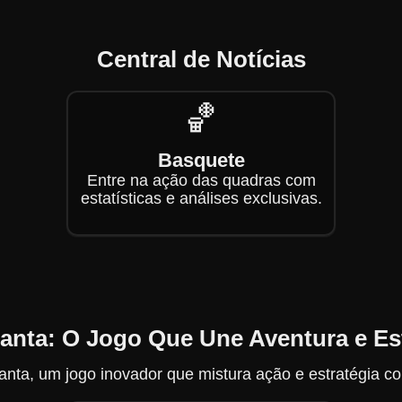
Central de Notícias
🏀
Basquete
Entre na ação das quadras com
estatísticas e análises exclusivas.
anta: O Jogo Que Une Aventura e Es
nta, um jogo inovador que mistura ação e estratégia com