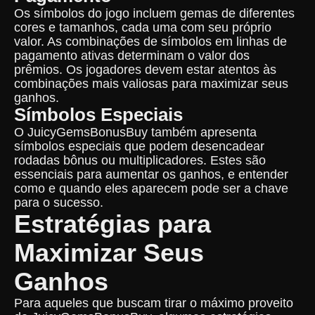
Os símbolos do jogo incluem gemas de diferentes
cores e tamanhos, cada uma com seu próprio
valor. As combinações de símbolos em linhas de
pagamento ativas determinam o valor dos
prêmios. Os jogadores devem estar atentos às
combinações mais valiosas para maximizar seus
ganhos.
Símbolos Especiais
O JuicyGemsBonusBuy também apresenta
símbolos especiais que podem desencadear
rodadas bônus ou multiplicadores. Estes são
essenciais para aumentar os ganhos, e entender
como e quando eles aparecem pode ser a chave
para o sucesso.
Estratégias para
Maximizar Seus
Ganhos
Para aqueles que buscam tirar o máximo proveito