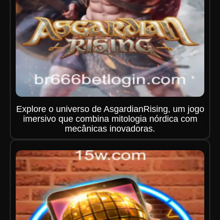
Explore o universo de AsgardianRising, um jogo
imersivo que combina mitologia nórdica com
mecânicas inovadoras.