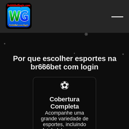
❄
❄
❄
❄
❄
Por que escolher esportes na
❄
br666bet com login
❄
❄
❄
⚽
❄
❄
Cobertura
Completa
Acompanhe uma
grande variedade de
esportes, incluindo