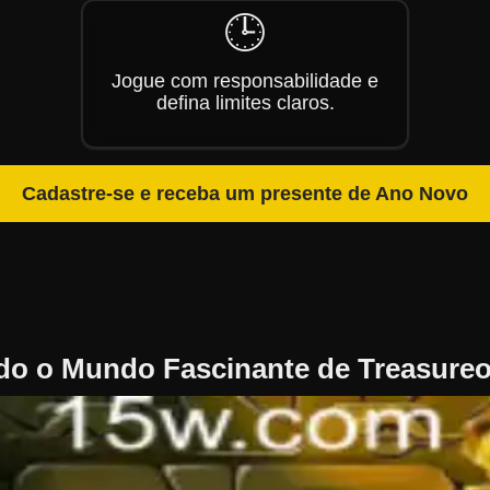
🕒
Jogue com responsabilidade e
defina limites claros.
Cadastre-se e receba um presente de Ano Novo
do o Mundo Fascinante de Treasure