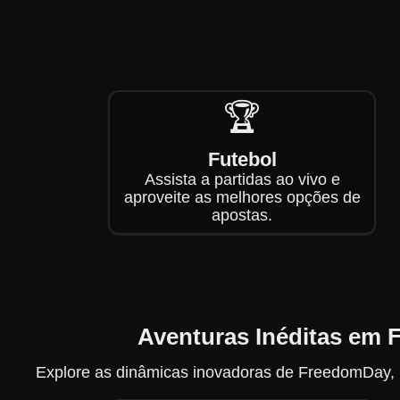
🏆
Futebol
Assista a partidas ao vivo e
aproveite as melhores opções de
apostas.
Aventuras Inéditas em 
Explore as dinâmicas inovadoras de FreedomDay, u