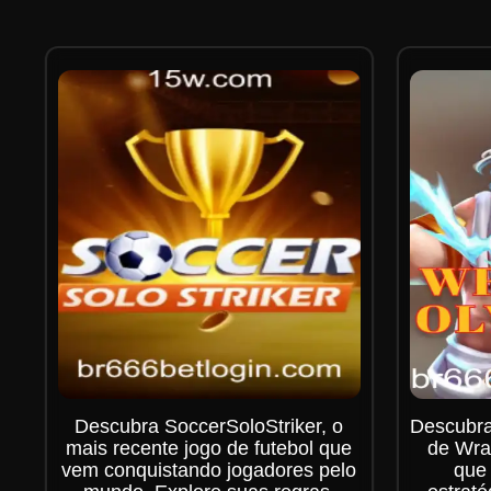
Descubra SoccerSoloStriker, o
Descubra
mais recente jogo de futebol que
de Wra
vem conquistando jogadores pelo
que