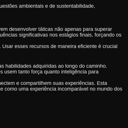
estões ambientais e de sustentabilidade,
vem desenvolver táticas não apenas para superar
ncias significativas nos estágios finais, forçando os
sar esses recursos de maneira eficiente é crucial
as habilidades adquiridas ao longo do caminho.
 usem tanto força quanto inteligência para
onectem e compartilhem suas experiências. Esta
e como uma experiência incomparável no mundo dos