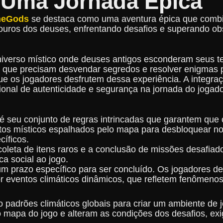
 Uma Jornada Épica
heGods
se destaca como uma aventura épica que combina
ouros dos deuses, enfrentando desafios e superando ob
verso místico onde deuses antigos esconderam seus te
que precisam desvendar segredos e resolver enigmas pa
e os jogadores desfrutem dessa experiência. A integraç
nal de autenticidade e segurança na jornada do jogado
é seu conjunto de regras intrincadas que garantem qu
tos místicos espalhados pelo mapa para desbloquear nov
cíficos.
oleta de itens raros e a conclusão de missões desafia
a social ao jogo.
um prazo específico para ser concluído. Os jogadores 
por eventos climáticos dinâmicos, que refletem fenômen
 padrões climáticos globais para criar um ambiente de j
o mapa do jogo e alteram as condições dos desafios, ex