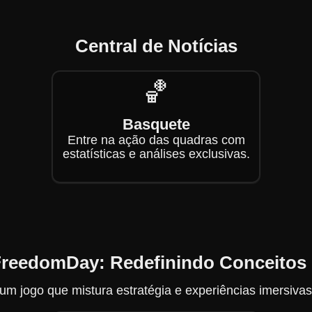
Central de Notícias
🏀
Basquete
Entre na ação das quadras com
estatísticas e análises exclusivas.
FreedomDay: Redefinindo Conceitos
m jogo que mistura estratégia e experiências imersivas