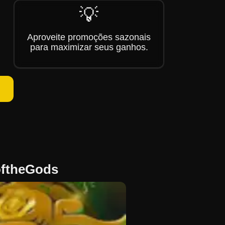
💡
Aproveite promoções sazonais
para maximizar seus ganhos.
oftheGods